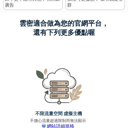
廣告
群
雲密適合做為您的官網平台，
還有下列更多優點喔
不限流量空間 虛擬主機
不擔心流量超過限制而無法顯示
免上
網站詳細規格
支援