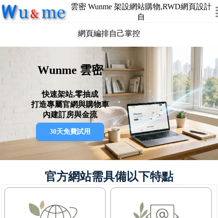
雲密 Wunme 架設網站購物,RWD網頁設計
自
網頁編排自己掌控
Wunme 雲密
快速架站,零抽成
打造專屬官網與購物車
內建訂房與金流
30天免費試用
官方網站需具備以下特點