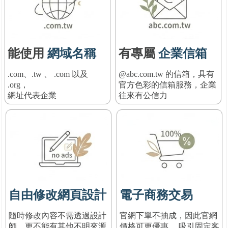
能使用
網域名稱
有專屬
企業信箱
.com、.tw 、 .com 以及
@abc.com.tw 的信箱，具有
.org，
官方色彩的信箱服務
，
企業
網址代表企業
往來有公信力
自由修改網頁設計
電子商務交易
隨時修改內容不需透過設計
官網下單不抽成，因此官網
師，更不能有其他不明來源
價格可更優惠， 吸引固定客