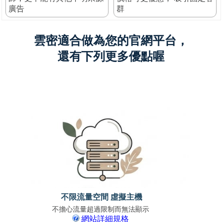
廣告
群
雲密適合做為您的官網平台，
還有下列更多優點喔
不限流量空間 虛擬主機
不擔心流量超過限制而無法顯示
免上
網站詳細規格
支援