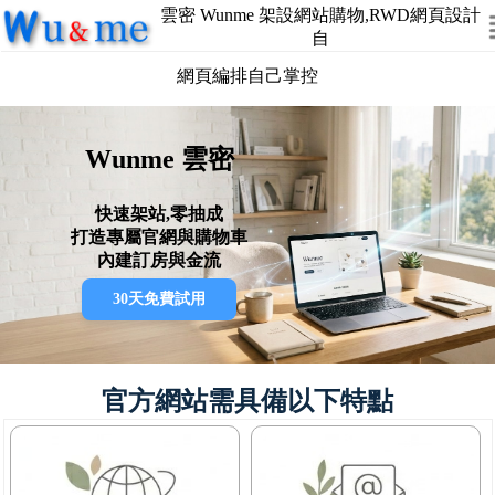
雲密 Wunme 架設網站購物,RWD網頁設計
自
網頁編排自己掌控
Wunme 雲密
快速架站,零抽成
打造專屬官網與購物車
內建訂房與金流
30天免費試用
官方網站需具備以下特點