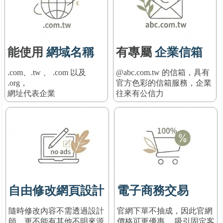
能使用
網域名稱
有專屬
企業信箱
.com、.tw 、 .com 以及
@abc.com.tw 的信箱，具有
.org，
官方色彩的信箱服務
，
企業
網址代表企業
往來有公信力
自由修改網頁設計
電子商務交易
隨時修改內容不需透過設計
官網下單不抽成，因此官網
師，更不能有其他不明來源
價格可更優惠， 吸引固定客