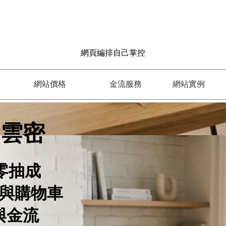
網頁編排自己掌控
網站價格
金流服務
網站實例
 雲密
零抽成
與購物車
與金流