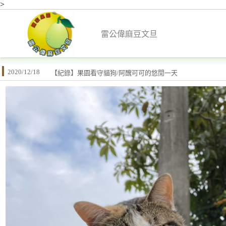
>
雷公偉麻豆文旦
2020/12/18
【紀錄】果園看守貓狗/阿醜可可的悠閒一天