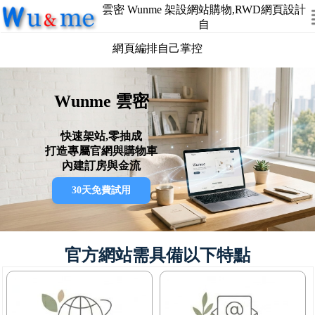
雲密 Wunme 架設網站購物,RWD網頁設計
自
網頁編排自己掌控
Wunme 雲密
快速架站,零抽成
打造專屬官網與購物車
內建訂房與金流
30天免費試用
官方網站需具備以下特點