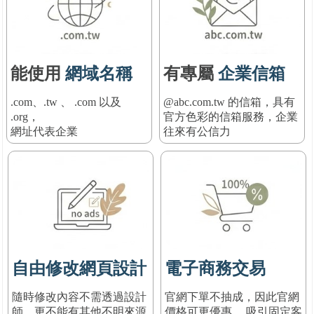
能使用
網域名稱
有專屬
企業信箱
.com、.tw 、 .com 以及
@abc.com.tw 的信箱，具有
.org，
官方色彩的信箱服務
，
企業
網址代表企業
往來有公信力
自由修改網頁設計
電子商務交易
隨時修改內容不需透過設計
官網下單不抽成，因此官網
師，更不能有其他不明來源
價格可更優惠， 吸引固定客