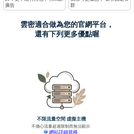
廣告
群
雲密適合做為您的官網平台，
還有下列更多優點喔
不限流量空間 虛擬主機
不擔心流量超過限制而無法顯示
免上
網站詳細規格
支援