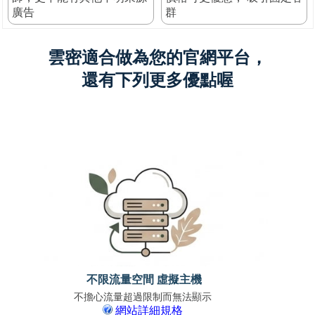
廣告
群
雲密適合做為您的官網平台，
還有下列更多優點喔
不限流量空間 虛擬主機
不擔心流量超過限制而無法顯示
免上
網站詳細規格
支援