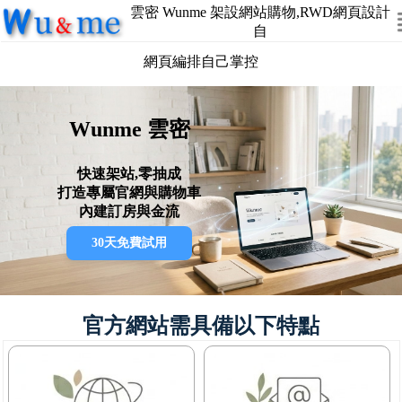
雲密 Wunme 架設網站購物,RWD網頁設計
自
網頁編排自己掌控
Wunme 雲密
快速架站,零抽成
打造專屬官網與購物車
內建訂房與金流
30天免費試用
官方網站需具備以下特點