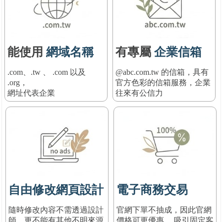
能使用
網域名稱
有專屬
企業信箱
.com、.tw 、 .com 以及
@abc.com.tw 的信箱，具有
.org，
官方色彩的信箱服務
，
企業
網址代表企業
往來有公信力
自由修改網頁設計
電子商務交易
隨時修改內容不需透過設計
官網下單不抽成，因此官網
師，更不能有其他不明來源
價格可更優惠， 吸引固定客