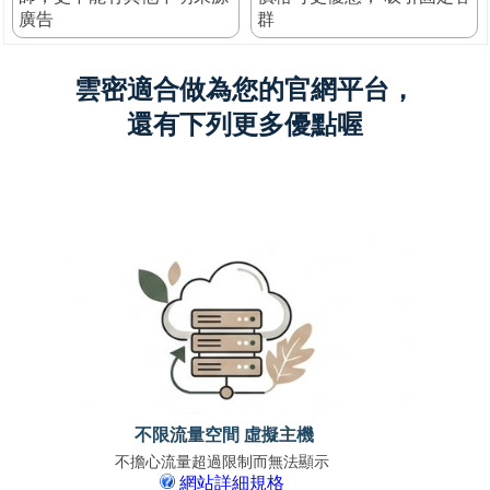
廣告
群
雲密適合做為您的官網平台，
還有下列更多優點喔
不限流量空間 虛擬主機
不擔心流量超過限制而無法顯示
免上
網站詳細規格
支援