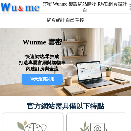
雲密 Wunme 架設網站購物,RWD網頁設計
自
網頁編排自己掌控
Wunme 雲密
快速架站,零抽成
打造專屬官網與購物車
內建訂房與金流
30天免費試用
官方網站需具備以下特點