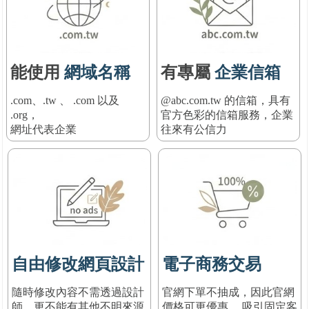
能使用
網域名稱
有專屬
企業信箱
.com、.tw 、 .com 以及
@abc.com.tw 的信箱，具有
.org，
官方色彩的信箱服務
，
企業
網址代表企業
往來有公信力
自由修改網頁設計
電子商務交易
隨時修改內容不需透過設計
官網下單不抽成，因此官網
師，更不能有其他不明來源
價格可更優惠， 吸引固定客