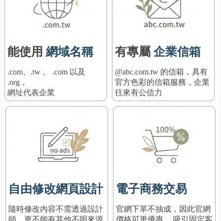
能使用
網域名稱
有專屬
企業信箱
.com、.tw 、 .com 以及
@abc.com.tw 的信箱，具有
.org，
官方色彩的信箱服務
，
企業
網址代表企業
往來有公信力
自由修改網頁設計
電子商務交易
隨時修改內容不需透過設計
官網下單不抽成，因此官網
師，更不能有其他不明來源
價格可更優惠， 吸引固定客