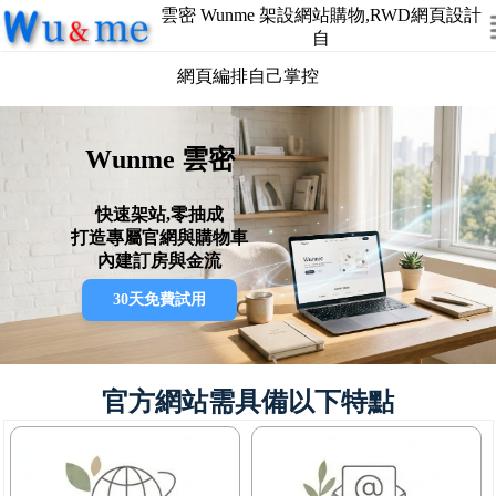
雲密 Wunme 架設網站購物,RWD網頁設計
自
網頁編排自己掌控
Wunme 雲密
快速架站,零抽成
打造專屬官網與購物車
內建訂房與金流
30天免費試用
官方網站需具備以下特點