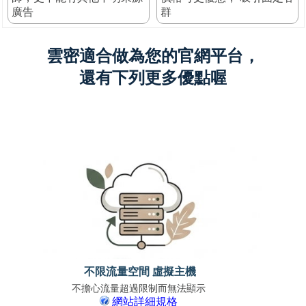
廣告
群
雲密適合做為您的官網平台，
還有下列更多優點喔
不限流量空間 虛擬主機
不擔心流量超過限制而無法顯示
免上
網站詳細規格
支援