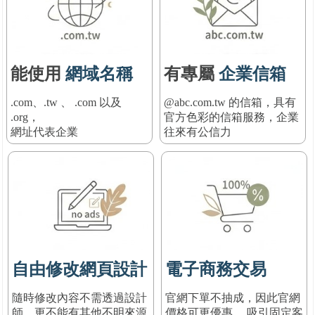
能使用
網域名稱
有專屬
企業信箱
.com、.tw 、 .com 以及
@abc.com.tw 的信箱，具有
.org，
官方色彩的信箱服務
，
企業
網址代表企業
往來有公信力
自由修改網頁設計
電子商務交易
隨時修改內容不需透過設計
官網下單不抽成，因此官網
師，更不能有其他不明來源
價格可更優惠， 吸引固定客