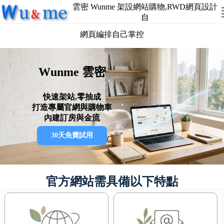
雲密 Wunme 架設網站購物,RWD網頁設計
自
網頁編排自己掌控
Wunme 雲密
快速架站,零抽成
打造專屬官網與購物車
內建訂房與金流
30天免費試用
官方網站需具備以下特點