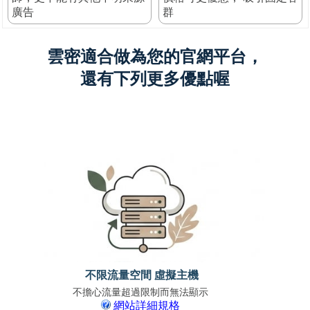
廣告
群
雲密適合做為您的官網平台，
還有下列更多優點喔
不限流量空間 虛擬主機
不擔心流量超過限制而無法顯示
免上
網站詳細規格
支援