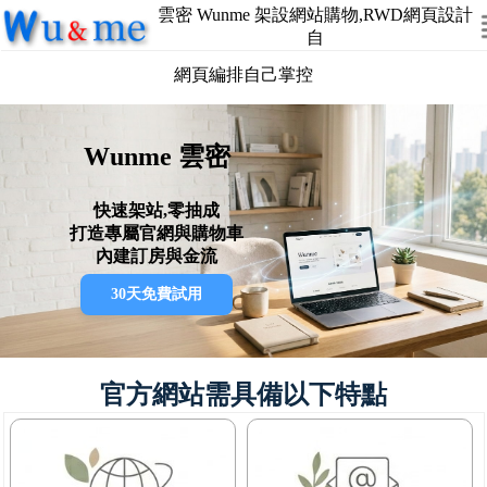
雲密 Wunme 架設網站購物,RWD網頁設計
自
網頁編排自己掌控
Wunme 雲密
快速架站,零抽成
打造專屬官網與購物車
內建訂房與金流
30天免費試用
官方網站需具備以下特點