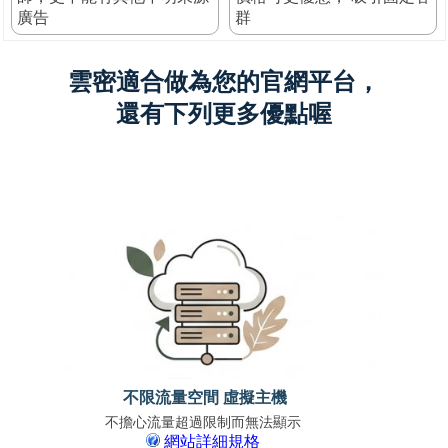
廣告
群
雲密適合做為您的官網平台，
還有下列更多優點喔
不限流量空間 虛擬主機
不擔心流量超過限制而無法顯示
免上
網站詳細規格
支援