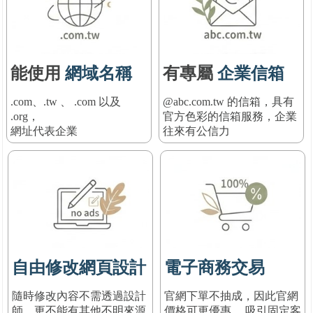
能使用
網域名稱
有專屬
企業信箱
.com、.tw 、 .com 以及
@abc.com.tw 的信箱，具有
.org，
官方色彩的信箱服務
，
企業
網址代表企業
往來有公信力
自由修改網頁設計
電子商務交易
隨時修改內容不需透過設計
官網下單不抽成，因此官網
師，更不能有其他不明來源
價格可更優惠， 吸引固定客