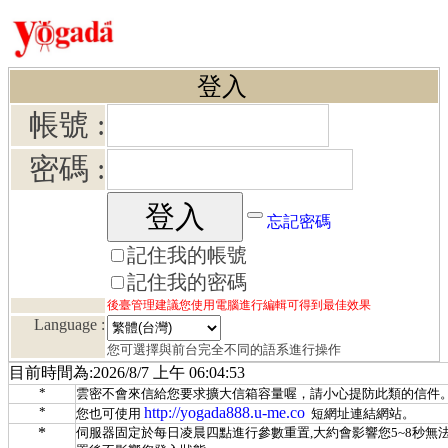
登入
帳號 :
密碼 :
忘記密碼
記住我的帳號
記住我的密碼
後臺管理建議您使用電腦進行編輯可得到最佳效果
Language :
您可選擇與前台完全不同的語系進行操作
目前時間為:2026/8/7 上午 06:04:53
*
雲密不會來信給您要求擴大信箱容量喔，請小心提防此類的信件
*
http://yogada888.u-me.co
您也可使用
短網址連結網站。
*
伺服器固定於每日凌晨四點進行參數重置,大約會影響您5~8秒無法