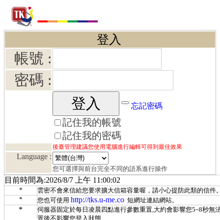
登入
帳號 :
密碼 :
忘記密碼
記住我的帳號
記住我的密碼
後臺管理建議您使用電腦進行編輯可得到最佳效果
Language :
您可選擇與前台完全不同的語系進行操作
目前時間為:2026/8/7 上午 11:00:02
*
雲密不會來信給您要求擴大信箱容量喔，請小心提防此類的信件
*
http://tks.u-me.co
您也可使用
短網址連結網站。
*
伺服器固定於每日凌晨四點進行參數重置,大約會影響您5~8秒無法
置後不影響您登入狀態