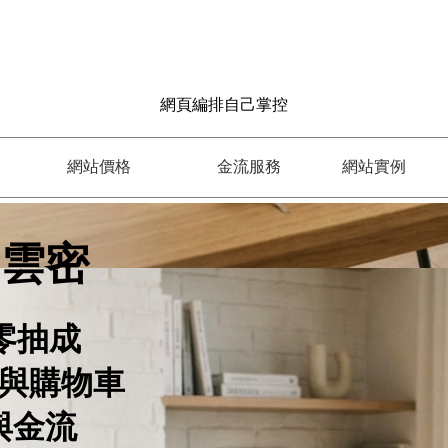
網頁編排自己掌控
網站價格
金流服務
網站實例
 雲密
零抽成
與購物車
與金流